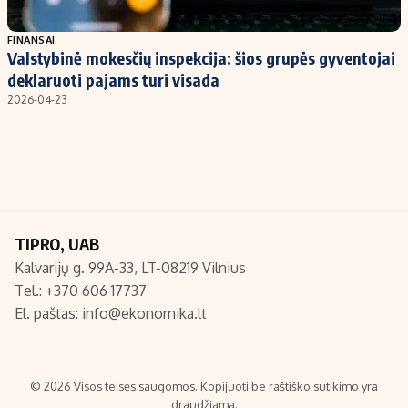
Populiarios temos
Titulinis
FINANSAI
Valstybinė mokesčių inspekcija: šios grupės gyventojai
Investavimas
Nedarbo išmokos skaičiuoklė
deklaruoti pajams turi visada
Akcijų rinka
Indėliai
2026-04-23
Saulės elektrinės
Indėlių skaičiuoklė
Kriptovaliutos
Būsto finansai
Infliacija
Įdomios naujienos
Migracija
TIPRO, UAB
Kalvarijų g. 99A-33, LT-08219 Vilnius
Redakcija
Tel.: +370 606 17737
Apie mus
El. paštas:
info@ekonomika.lt
Redakcijos politika
Privatumo politika
Turinio žymėjimo taisyklės
© 2026 Visos teisės saugomos. Kopijuoti be raštiško sutikimo yra
draudžiama.