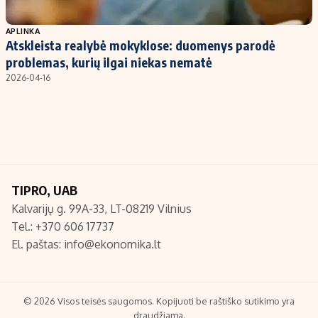
Populiarios temos
Titulinis
APLINKA
Atskleista realybė mokyklose: duomenys parodė
Investavimas
Nedarbo išmokos skaičiuoklė
problemas, kurių ilgai niekas nematė
Akcijų rinka
Indėliai
2026-04-16
Saulės elektrinės
Indėlių skaičiuoklė
Kriptovaliutos
Būsto finansai
Infliacija
Įdomios naujienos
Migracija
TIPRO, UAB
Kalvarijų g. 99A-33, LT-08219 Vilnius
Redakcija
Tel.: +370 606 17737
Apie mus
El. paštas:
info@ekonomika.lt
Redakcijos politika
Privatumo politika
Turinio žymėjimo taisyklės
© 2026 Visos teisės saugomos. Kopijuoti be raštiško sutikimo yra
draudžiama.