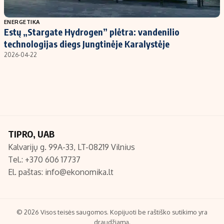
Populiarios temos
Titulinis
ENERGETIKA
Estų „Stargate Hydrogen” plėtra: vandenilio
Investavimas
Nedarbo išmokos skaičiuoklė
technologijas diegs Jungtinėje Karalystėje
Akcijų rinka
Indėliai
2026-04-22
Saulės elektrinės
Indėlių skaičiuoklė
Kriptovaliutos
Būsto finansai
Infliacija
Įdomios naujienos
Migracija
TIPRO, UAB
Kalvarijų g. 99A-33, LT-08219 Vilnius
Redakcija
Tel.: +370 606 17737
Apie mus
El. paštas:
info@ekonomika.lt
Redakcijos politika
Privatumo politika
Turinio žymėjimo taisyklės
© 2026 Visos teisės saugomos. Kopijuoti be raštiško sutikimo yra
draudžiama.