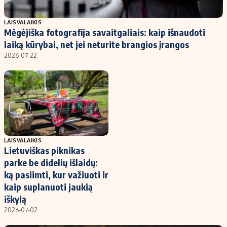
Populiarios temos
Titulinis
LAISVALAIKIS
Mėgėjiška fotografija savaitgaliais: kaip išnaudoti
Investavimas
Nedarbo išmokos skaičiuoklė
laiką kūrybai, net jei neturite brangios įrangos
Akcijų rinka
Indėliai
2026-07-22
Saulės elektrinės
Indėlių skaičiuoklė
Kriptovaliutos
Būsto finansai
Infliacija
Įdomios naujienos
Migracija
LAISVALAIKIS
Lietuviškas piknikas
Redakcija
parke be didelių išlaidų:
Apie mus
ką pasiimti, kur važiuoti ir
Redakcijos politika
kaip suplanuoti jaukią
iškylą
Privatumo politika
2026-07-02
Turinio žymėjimo taisyklės