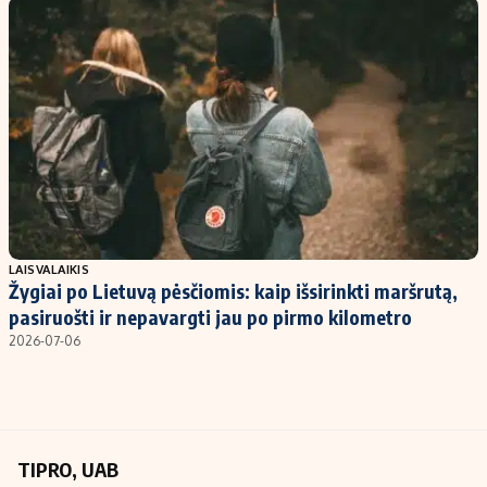
Kontaktai
Regionų naujienos
Indėlių palūkanos
LAISVALAIKIS
Žygiai po Lietuvą pėsčiomis: kaip išsirinkti maršrutą,
pasiruošti ir nepavargti jau po pirmo kilometro
2026-07-06
TIPRO, UAB