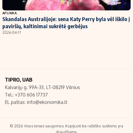
Populiarios temos
Titulinis
APLINKA
Skandalas Australijoje: sena Katy Perry byla vėl iškilo į
Investavimas
Nedarbo išmokos skaičiuoklė
paviršių, kaltinimai sukrėtė gerbėjus
Akcijų rinka
Indėliai
2026-04-17
Saulės elektrinės
Indėlių skaičiuoklė
Kriptovaliutos
Būsto finansai
Infliacija
Įdomios naujienos
Migracija
TIPRO, UAB
Kalvarijų g. 99A-33, LT-08219 Vilnius
Redakcija
Tel.: +370 606 17737
Apie mus
El. paštas:
info@ekonomika.lt
Redakcijos politika
Privatumo politika
Turinio žymėjimo taisyklės
© 2026 Visos teisės saugomos. Kopijuoti be raštiško sutikimo yra
draudžiama.