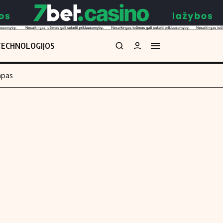
TECHNOLOGIJOS
mpas
Redakcija
kos skaičiuoklė
Apie mus
Redakcijos politika
uoklė
Privatumo politika
i
Turinio žymėjimo taisyklės
enos
Kontaktai
Regionų naujienos