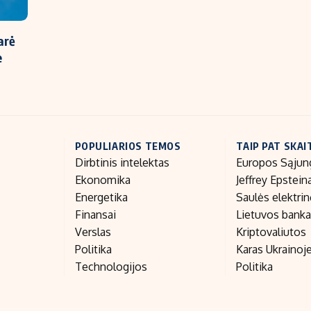
arė
e
POPULIARIOS TEMOS
TAIP PAT SKAI
Dirbtinis intelektas
Europos Sąjun
Ekonomika
Jeffrey Epstein
Energetika
Saulės elektri
Finansai
Lietuvos bank
Verslas
Kriptovaliutos
Politika
Karas Ukrainoj
Technologijos
Politika