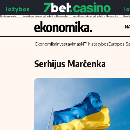
NA
Ekonomika
Investavimas
NT ir statybos
Europos S
Serhijus Marčenka
Turinys
Skaitykite
Naujienos
Finansai
Aplinka
Įmonės
Verslas
Žemės ūkis
Energetika
Technologijos
Ekonomika
Laisvalaikis
Politika