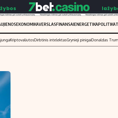
UJIENOS
EKONOMIKA
VERSLAS
FINANSAI
ENERGETIKA
POLITIKA
ąjunga
Kriptovaliutos
Dirbtinis intelektas
Grynieji pinigai
Donaldas Tru
Populiarios temos
Titulinis
Investavimas
Nedarbo išmo
Akcijų rinka
Indėliai
Saulės elektrinės
Indėlių skaiči
Kriptovaliutos
Būsto finansa
Infliacija
Įdomios nauji
Migracija