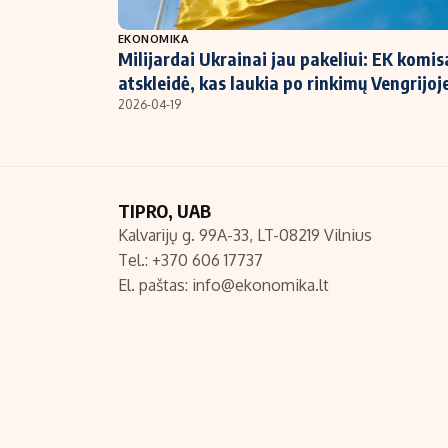
NT ir statybos
EKONOMIKA
Milijardai Ukrainai jau pakeliui: EK komis
atskleidė, kas laukia po rinkimų Vengrijoj
2026-04-19
TIPRO, UAB
Kalvarijų g. 99A-33, LT-08219 Vilnius
Tel.: +370 606 17737
El. paštas:
info@ekonomika.lt