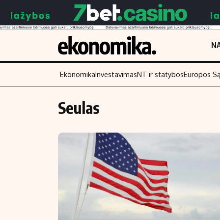
NA
Ekonomika
Investavimas
NT ir statybos
Europos S
Seulas
Turinys
Skaitykite
Naujienos
Finansai
Aplinka
Įmonės
Verslas
Žemės ūkis
Energetika
Technologijos
Ekonomika
Laisvalaikis
Politika