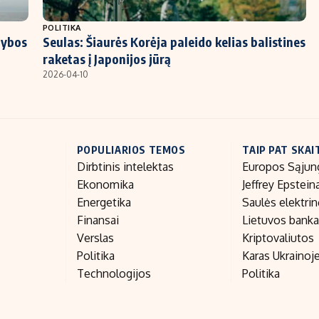
POLITIKA
gybos
Seulas: Šiaurės Korėja paleido kelias balistines
raketas į Japonijos jūrą
2026-04-10
POPULIARIOS TEMOS
TAIP PAT SKAI
Dirbtinis intelektas
Europos Sąjun
Ekonomika
Jeffrey Epstein
Energetika
Saulės elektri
Finansai
Lietuvos bank
Verslas
Kriptovaliutos
Politika
Karas Ukrainoj
Technologijos
Politika