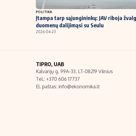
NT ir statybos
POLITIKA
Įtampa tarp sąjungininkų: JAV riboja žval
duomenų dalijimąsi su Seulu
2026-04-23
TIPRO, UAB
Kalvarijų g. 99A-33, LT-08219 Vilnius
Tel.: +370 606 17737
El. paštas:
info@ekonomika.lt