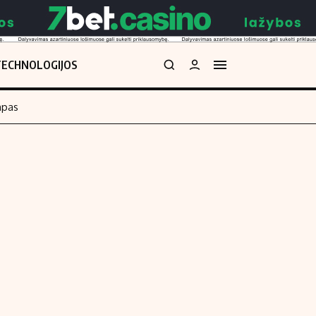
TECHNOLOGIJOS
mpas
Redakcija
kos skaičiuoklė
Apie mus
Redakcijos politika
uoklė
Privatumo politika
i
Turinio žymėjimo taisyklės
enos
Kontaktai
Regionų naujienos