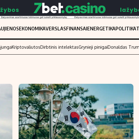
UJIENOS
EKONOMIKA
VERSLAS
FINANSAI
ENERGETIKA
POLITIKA
ąjunga
Kriptovaliutos
Dirbtinis intelektas
Grynieji pinigai
Donaldas Tru
Populiarios temos
Titulinis
Investavimas
Nedarbo išmo
Akcijų rinka
Indėliai
Saulės elektrinės
Indėlių skaiči
Kriptovaliutos
Būsto finansa
Infliacija
Įdomios nauji
Migracija