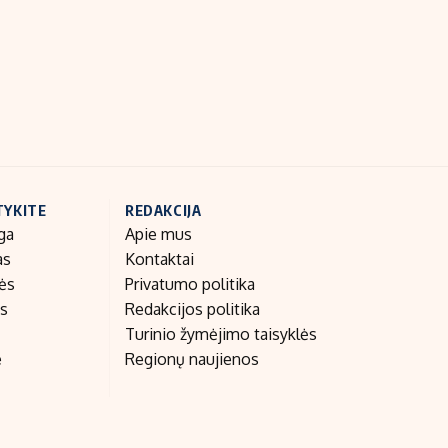
Indėlių palūkanos
TYKITE
REDAKCIJA
ga
Apie mus
as
Kontaktai
nės
Privatumo politika
as
Redakcijos politika
Turinio žymėjimo taisyklės
e
Regionų naujienos