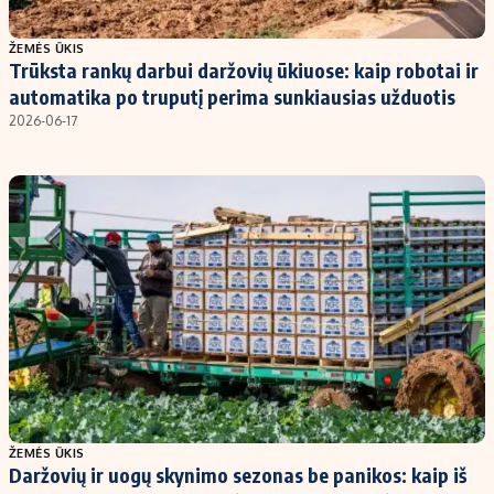
Populiarios temos
Titulinis
ŽEMĖS ŪKIS
Trūksta rankų darbui daržovių ūkiuose: kaip robotai ir
Investavimas
Nedarbo išmokos skaičiuoklė
automatika po truputį perima sunkiausias užduotis
Akcijų rinka
Indėliai
2026-06-17
Saulės elektrinės
Indėlių skaičiuoklė
Kriptovaliutos
Būsto finansai
Infliacija
Įdomios naujienos
Migracija
Redakcija
Apie mus
Redakcijos politika
Privatumo politika
ŽEMĖS ŪKIS
Turinio žymėjimo taisyklės
Daržovių ir uogų skynimo sezonas be panikos: kaip iš