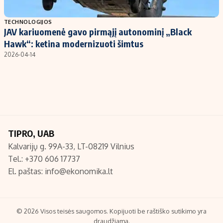
Populiarios temos
Titulinis
TECHNOLOGIJOS
JAV kariuomenė gavo pirmąjį autonominį „Black
Investavimas
Nedarbo išmokos skaičiuoklė
Hawk“: ketina modernizuoti šimtus
Akcijų rinka
Indėliai
2026-04-14
Saulės elektrinės
Indėlių skaičiuoklė
Kriptovaliutos
Būsto finansai
Infliacija
Įdomios naujienos
Migracija
TIPRO, UAB
Kalvarijų g. 99A-33, LT-08219 Vilnius
Redakcija
Tel.: +370 606 17737
Apie mus
El. paštas:
info@ekonomika.lt
Redakcijos politika
Privatumo politika
Turinio žymėjimo taisyklės
© 2026 Visos teisės saugomos. Kopijuoti be raštiško sutikimo yra
draudžiama.