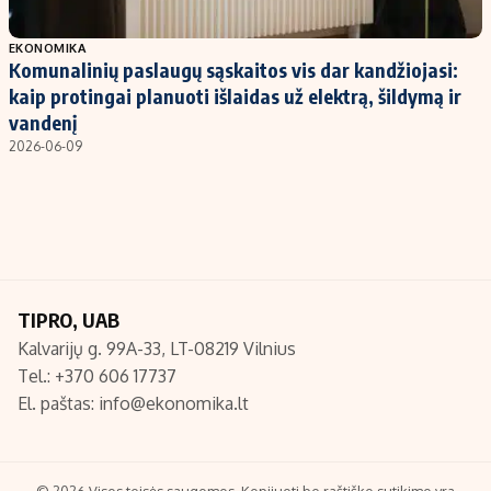
Populiarios temos
Titulinis
EKONOMIKA
Komunalinių paslaugų sąskaitos vis dar kandžiojasi:
Investavimas
Nedarbo išmokos skaičiuoklė
kaip protingai planuoti išlaidas už elektrą, šildymą ir
Akcijų rinka
Indėliai
vandenį
2026-06-09
Saulės elektrinės
Indėlių skaičiuoklė
Kriptovaliutos
Būsto finansai
Infliacija
Įdomios naujienos
Migracija
TIPRO, UAB
Redakcija
Kalvarijų g. 99A-33, LT-08219 Vilnius
Apie mus
Tel.: +370 606 17737
Redakcijos politika
El. paštas:
info@ekonomika.lt
Privatumo politika
Turinio žymėjimo taisyklės