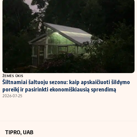
Kontaktai
Regionų naujienos
Indėlių palūkanos
ŽEMĖS ŪKIS
Šiltnamiai šaltuoju sezonu: kaip apskaičiuoti šildymo
poreikį ir pasirinkti ekonomiškiausią sprendimą
2026-07-25
TIPRO, UAB