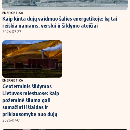
Populiarios temos
Titulinis
ENERGETIKA
Kaip kinta dujų vaidmuo šalies energetikoje: ką tai
Investavimas
Nedarbo išmokos skaičiuoklė
reiškia namams, verslui ir šildymo ateičiai
Akcijų rinka
Indėliai
2026-07-27
Saulės elektrinės
Indėlių skaičiuoklė
Kriptovaliutos
Būsto finansai
Infliacija
Įdomios naujienos
Migracija
ENERGETIKA
Geoterminis šildymas
Redakcija
Lietuvos miestuose: kaip
Apie mus
požeminė šiluma gali
Redakcijos politika
sumažinti išlaidas ir
priklausomybę nuo dujų
Privatumo politika
2026-07-01
Turinio žymėjimo taisyklės