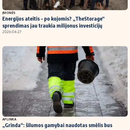
Populiarios temos
Titulinis
ĮMONĖS
Energijos ateitis – po kojomis? „TheStorage“
Investavimas
Nedarbo išmokos skaičiuoklė
sprendimas jau traukia milijonus investicijų
Akcijų rinka
Indėliai
2026-04-27
Saulės elektrinės
Indėlių skaičiuoklė
Kriptovaliutos
Būsto finansai
Infliacija
Įdomios naujienos
Migracija
Redakcija
Apie mus
Redakcijos politika
Privatumo politika
APLINKA
Turinio žymėjimo taisyklės
„Grinda“: šilumos gamybai naudotas smėlis bus