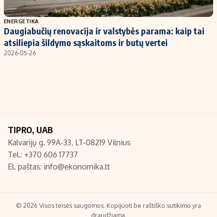
Populiarios temos
Titulinis
ENERGETIKA
Daugiabučių renovacija ir valstybės parama: kaip tai
Investavimas
Nedarbo išmokos skaičiuoklė
atsiliepia šildymo sąskaitoms ir butų vertei
Akcijų rinka
Indėliai
2026-05-26
Saulės elektrinės
Indėlių skaičiuoklė
Kriptovaliutos
Būsto finansai
Infliacija
Įdomios naujienos
Migracija
TIPRO, UAB
Kalvarijų g. 99A-33, LT-08219 Vilnius
Redakcija
Tel.: +370 606 17737
Apie mus
El. paštas:
info@ekonomika.lt
Redakcijos politika
Privatumo politika
Turinio žymėjimo taisyklės
© 2026 Visos teisės saugomos. Kopijuoti be raštiško sutikimo yra
draudžiama.