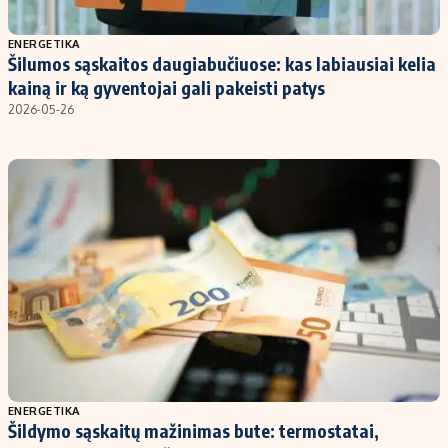
Populiarios temos
Titulinis
ENERGETIKA
Šilumos sąskaitos daugiabučiuose: kas labiausiai kelia
Investavimas
Nedarbo išmokos skaičiuoklė
kainą ir ką gyventojai gali pakeisti patys
Akcijų rinka
Indėliai
2026-05-26
Saulės elektrinės
Indėlių skaičiuoklė
Kriptovaliutos
Būsto finansai
Infliacija
Įdomios naujienos
Migracija
Redakcija
Apie mus
Redakcijos politika
Privatumo politika
ENERGETIKA
Turinio žymėjimo taisyklės
Šildymo sąskaitų mažinimas bute: termostatai,