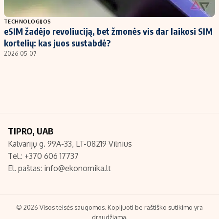
Populiarios temos
Titulinis
TECHNOLOGIJOS
eSIM žadėjo revoliuciją, bet žmonės vis dar laikosi SIM
Investavimas
Nedarbo išmokos skaičiuoklė
kortelių: kas juos sustabdė?
Akcijų rinka
Indėliai
2026-05-07
Saulės elektrinės
Indėlių skaičiuoklė
Kriptovaliutos
Būsto finansai
Infliacija
Įdomios naujienos
Migracija
TIPRO, UAB
Kalvarijų g. 99A-33, LT-08219 Vilnius
Redakcija
Tel.: +370 606 17737
Apie mus
El. paštas:
info@ekonomika.lt
Redakcijos politika
Privatumo politika
Turinio žymėjimo taisyklės
© 2026 Visos teisės saugomos. Kopijuoti be raštiško sutikimo yra
draudžiama.