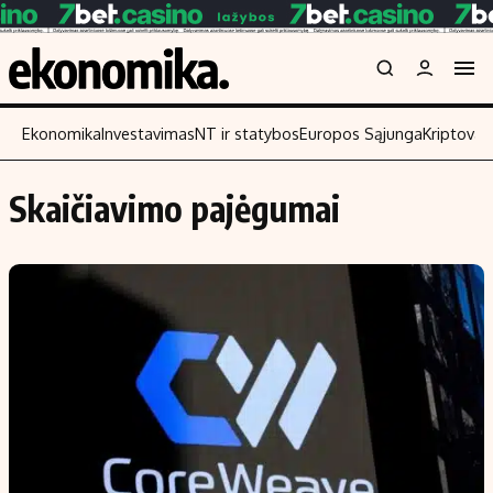
Ekonomika
Investavimas
NT ir statybos
Europos Sąjunga
Kriptoval
Skaičiavimo pajėgumai
Turinys
Skaitykite
Naujienos
Finansai
Aplinka
Įmonės
Verslas
Žemės ūkis
Energetika
Technologijos
Ekonomika
Laisvalaikis
Politika
NT ir statybos