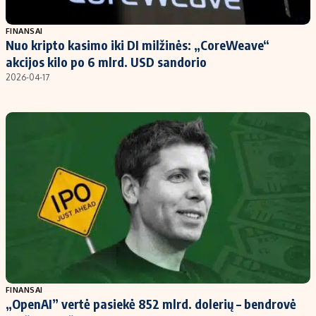
Populiarios temos
Titulinis
FINANSAI
Nuo kripto kasimo iki DI milžinės: „CoreWeave“
Investavimas
Nedarbo išmokos skaičiuoklė
akcijos kilo po 6 mlrd. USD sandorio
Akcijų rinka
Indėliai
2026-04-17
Saulės elektrinės
Indėlių skaičiuoklė
Kriptovaliutos
Būsto finansai
Infliacija
Įdomios naujienos
Migracija
Redakcija
Apie mus
Redakcijos politika
Privatumo politika
FINANSAI
Turinio žymėjimo taisyklės
„OpenAI” vertė pasiekė 852 mlrd. dolerių – bendrovė