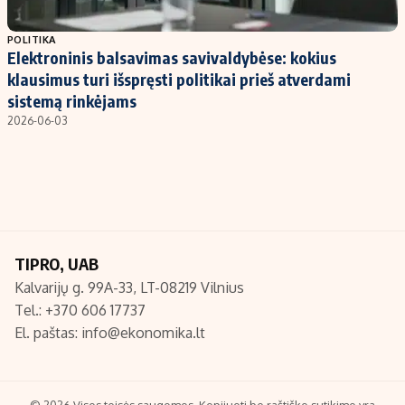
Populiarios temos
Titulinis
POLITIKA
Elektroninis balsavimas savivaldybėse: kokius
Investavimas
Nedarbo išmokos skaičiuoklė
klausimus turi išspręsti politikai prieš atverdami
Akcijų rinka
Indėliai
sistemą rinkėjams
2026-06-03
Saulės elektrinės
Indėlių skaičiuoklė
Kriptovaliutos
Būsto finansai
Infliacija
Įdomios naujienos
Migracija
TIPRO, UAB
Redakcija
Kalvarijų g. 99A-33, LT-08219 Vilnius
Apie mus
Tel.: +370 606 17737
Redakcijos politika
El. paštas:
info@ekonomika.lt
Privatumo politika
Turinio žymėjimo taisyklės