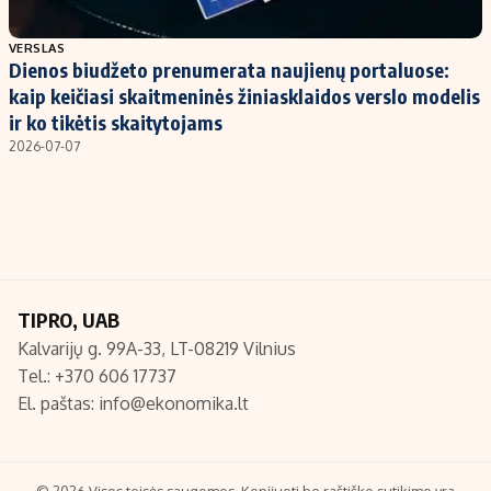
Populiarios temos
Titulinis
VERSLAS
Dienos biudžeto prenumerata naujienų portaluose:
Investavimas
Nedarbo išmokos skaičiuoklė
kaip keičiasi skaitmeninės žiniasklaidos verslo modelis
Akcijų rinka
Indėliai
ir ko tikėtis skaitytojams
2026-07-07
Saulės elektrinės
Indėlių skaičiuoklė
Kriptovaliutos
Būsto finansai
Infliacija
Įdomios naujienos
Migracija
TIPRO, UAB
Redakcija
Kalvarijų g. 99A-33, LT-08219 Vilnius
Apie mus
Tel.: +370 606 17737
Redakcijos politika
El. paštas:
info@ekonomika.lt
Privatumo politika
Turinio žymėjimo taisyklės