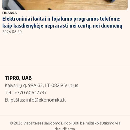
Populiarios temos
Titulinis
FINANSAI
Elektroniniai kvitai ir lojalumo programos telefone:
Investavimas
Nedarbo išmokos skaičiuoklė
kaip kasdienybėje neprarasti nei centų, nei duomenų
Akcijų rinka
Indėliai
2026-06-20
Saulės elektrinės
Indėlių skaičiuoklė
Kriptovaliutos
Būsto finansai
Infliacija
Įdomios naujienos
Migracija
TIPRO, UAB
Kalvarijų g. 99A-33, LT-08219 Vilnius
Redakcija
Tel.: +370 606 17737
Apie mus
El. paštas:
info@ekonomika.lt
Redakcijos politika
Privatumo politika
Turinio žymėjimo taisyklės
© 2026 Visos teisės saugomos. Kopijuoti be raštiško sutikimo yra
draudžiama.