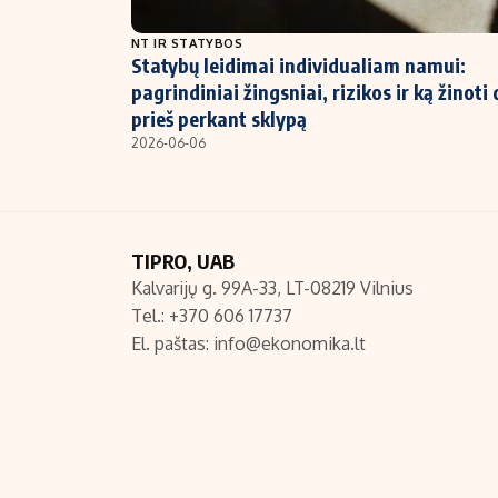
NT ir statybos
NT IR STATYBOS
Statybų leidimai individualiam namui:
pagrindiniai žingsniai, rizikos ir ką žinoti 
prieš perkant sklypą
2026-06-06
TIPRO, UAB
Kalvarijų g. 99A-33, LT-08219 Vilnius
Tel.: +370 606 17737
El. paštas:
info@ekonomika.lt