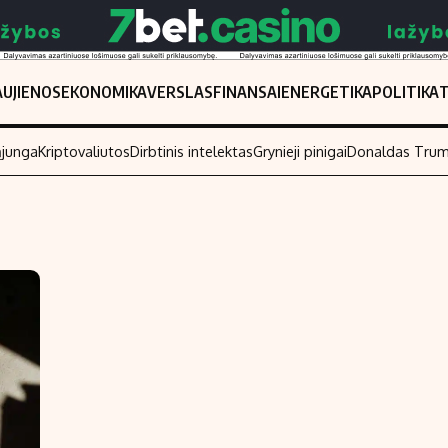
UJIENOS
EKONOMIKA
VERSLAS
FINANSAI
ENERGETIKA
POLITIKA
ąjunga
Kriptovaliutos
Dirbtinis intelektas
Grynieji pinigai
Donaldas Tru
Populiarios temos
Titulinis
Investavimas
Nedarbo išmo
Akcijų rinka
Indėliai
Saulės elektrinės
Indėlių skaiči
Kriptovaliutos
Būsto finansa
Infliacija
Įdomios nauji
Migracija