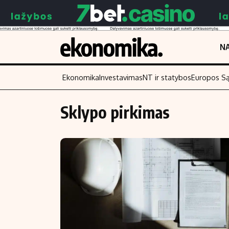
NA
Ekonomika
Investavimas
NT ir statybos
Europos S
Sklypo pirkimas
Turinys
Skaitykite
Naujienos
Finansai
Aplinka
Įmonės
Verslas
Žemės ūkis
Energetika
Technologijos
Ekonomika
Laisvalaikis
Politika