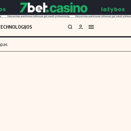
TECHNOLOGIJOS
mpas
Redakcija
kos skaičiuoklė
Apie mus
Redakcijos politika
uoklė
Privatumo politika
i
Turinio žymėjimo taisyklės
enos
Kontaktai
Regionų naujienos