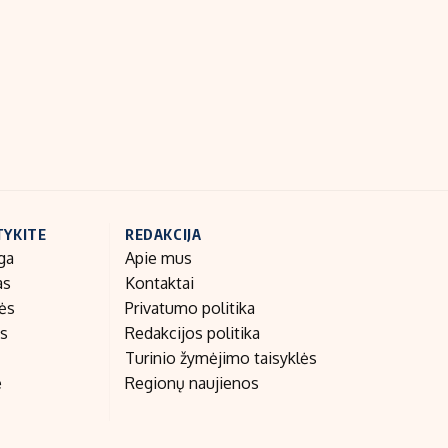
Indėlių palūkanos
TYKITE
REDAKCIJA
ga
Apie mus
as
Kontaktai
nės
Privatumo politika
as
Redakcijos politika
Turinio žymėjimo taisyklės
e
Regionų naujienos