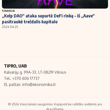
Populiarios temos
Titulinis
FINANSAI
„Kelp DAO“ ataka supurtė DeFi rinką – iš „Aave“
Investavimas
Nedarbo išmokos skaičiuoklė
pasitraukė trečdalis kapitalo
Akcijų rinka
Indėliai
2026-04-25
Saulės elektrinės
Indėlių skaičiuoklė
Kriptovaliutos
Būsto finansai
Infliacija
Įdomios naujienos
Migracija
TIPRO, UAB
Kalvarijų g. 99A-33, LT-08219 Vilnius
Redakcija
Tel.: +370 606 17737
Apie mus
El. paštas:
info@ekonomika.lt
Redakcijos politika
Privatumo politika
Turinio žymėjimo taisyklės
© 2026 Visos teisės saugomos. Kopijuoti be raštiško sutikimo yra
draudžiama.