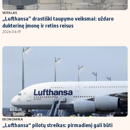
Populiarios temos
Titulinis
VERSLAS
„Lufthansa” drastiški taupymo veiksmai: uždaro
Investavimas
Nedarbo išmokos skaičiuoklė
dukterinę įmonę ir retins reisus
Akcijų rinka
Indėliai
2026-04-19
Saulės elektrinės
Indėlių skaičiuoklė
Kriptovaliutos
Būsto finansai
Infliacija
Įdomios naujienos
Migracija
Redakcija
Apie mus
Redakcijos politika
Privatumo politika
EKONOMIKA
Turinio žymėjimo taisyklės
„Lufthansa“ pilotų streikas: pirmadienį gali būti