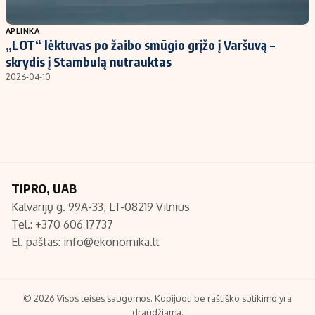
Populiarios temos
Titulinis
APLINKA
„LOT“ lėktuvas po žaibo smūgio grįžo į Varšuvą –
Investavimas
Nedarbo išmokos skaičiuoklė
skrydis į Stambulą nutrauktas
Akcijų rinka
Indėliai
2026-04-10
Saulės elektrinės
Indėlių skaičiuoklė
Kriptovaliutos
Būsto finansai
Infliacija
Įdomios naujienos
Migracija
TIPRO, UAB
Kalvarijų g. 99A-33, LT-08219 Vilnius
Redakcija
Tel.: +370 606 17737
Apie mus
El. paštas:
info@ekonomika.lt
Redakcijos politika
Privatumo politika
Turinio žymėjimo taisyklės
© 2026 Visos teisės saugomos. Kopijuoti be raštiško sutikimo yra
draudžiama.