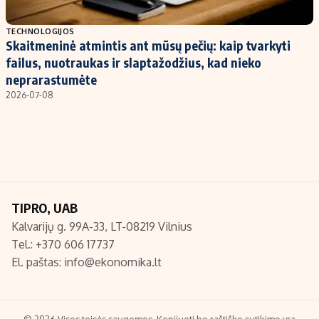
Populiarios temos
Titulinis
TECHNOLOGIJOS
Skaitmeninė atmintis ant mūsų pečių: kaip tvarkyti
Investavimas
Nedarbo išmokos skaičiuoklė
failus, nuotraukas ir slaptažodžius, kad nieko
Akcijų rinka
Indėliai
neprarastumėte
2026-07-08
Saulės elektrinės
Indėlių skaičiuoklė
Kriptovaliutos
Būsto finansai
Infliacija
Įdomios naujienos
Migracija
TIPRO, UAB
Redakcija
Kalvarijų g. 99A-33, LT-08219 Vilnius
Apie mus
Tel.: +370 606 17737
Redakcijos politika
El. paštas:
info@ekonomika.lt
Privatumo politika
Turinio žymėjimo taisyklės