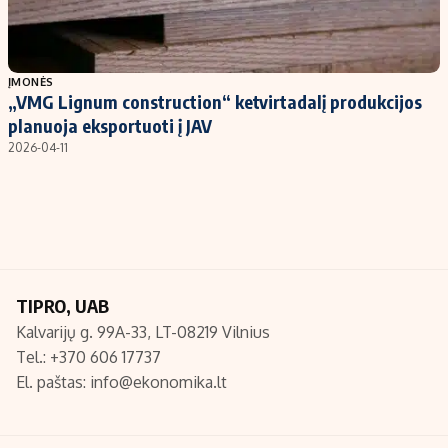
Populiarios temos
Titulinis
Investavimas
Nedarbo išmokos skaičiuoklė
ĮMONĖS
„VMG Lignum construction“ ketvirtadalį produkcijos
Akcijų rinka
Indėliai
planuoja eksportuoti į JAV
Saulės elektrinės
Indėlių skaičiuoklė
2026-04-11
Kriptovaliutos
Būsto finansai
Infliacija
Įdomios naujienos
Migracija
Redakcija
TIPRO, UAB
Kalvarijų g. 99A-33, LT-08219 Vilnius
Apie mus
Tel.: +370 606 17737
Redakcijos politika
El. paštas:
info@ekonomika.lt
Privatumo politika
Turinio žymėjimo taisyklės