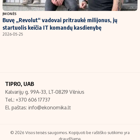
Populiarios temos
Titulinis
ĮMONĖS
Buvę „Revolut“ vadovai pritraukė milijonus, jų
Investavimas
Nedarbo išmokos skaičiuoklė
startuolis keičia IT komandų kasdienybę
Akcijų rinka
Indėliai
2026-05-25
Saulės elektrinės
Indėlių skaičiuoklė
Kriptovaliutos
Būsto finansai
Infliacija
Įdomios naujienos
Migracija
TIPRO, UAB
Kalvarijų g. 99A-33, LT-08219 Vilnius
Redakcija
Tel.: +370 606 17737
Apie mus
El. paštas:
info@ekonomika.lt
Redakcijos politika
Privatumo politika
Turinio žymėjimo taisyklės
© 2026 Visos teisės saugomos. Kopijuoti be raštiško sutikimo yra
draudžiama.