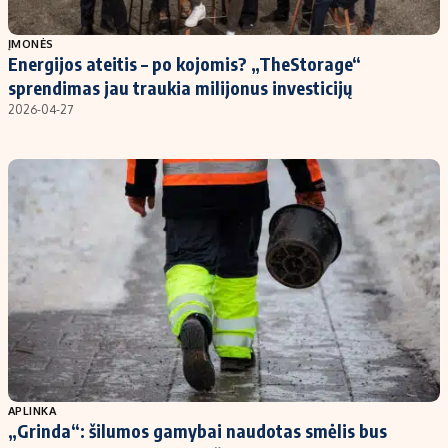
Populiarios temos
Titulinis
ĮMONĖS
Energijos ateitis – po kojomis? „TheStorage“
Investavimas
Nedarbo išmokos skaičiuoklė
sprendimas jau traukia milijonus investicijų
Akcijų rinka
Indėliai
2026-04-27
Saulės elektrinės
Indėlių skaičiuoklė
Kriptovaliutos
Būsto finansai
Infliacija
Įdomios naujienos
Migracija
Redakcija
Apie mus
Redakcijos politika
Privatumo politika
APLINKA
Turinio žymėjimo taisyklės
„Grinda“: šilumos gamybai naudotas smėlis bus