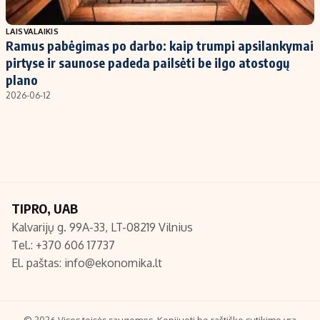
Populiarios temos
Titulinis
LAISVALAIKIS
Ramus pabėgimas po darbo: kaip trumpi apsilankymai
Investavimas
Nedarbo išmokos skaičiuoklė
pirtyse ir saunose padeda pailsėti be ilgo atostogų
Akcijų rinka
Indėliai
plano
2026-06-12
Saulės elektrinės
Indėlių skaičiuoklė
Kriptovaliutos
Būsto finansai
Infliacija
Įdomios naujienos
Migracija
TIPRO, UAB
Redakcija
Kalvarijų g. 99A-33, LT-08219 Vilnius
Apie mus
Tel.: +370 606 17737
Redakcijos politika
El. paštas:
info@ekonomika.lt
Privatumo politika
Turinio žymėjimo taisyklės