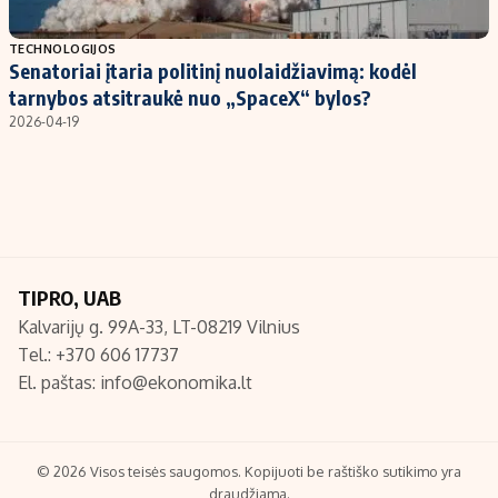
Populiarios temos
Titulinis
TECHNOLOGIJOS
Senatoriai įtaria politinį nuolaidžiavimą: kodėl
Investavimas
Nedarbo išmokos skaičiuoklė
tarnybos atsitraukė nuo „SpaceX“ bylos?
Akcijų rinka
Indėliai
2026-04-19
Saulės elektrinės
Indėlių skaičiuoklė
Kriptovaliutos
Būsto finansai
Infliacija
Įdomios naujienos
Migracija
TIPRO, UAB
Kalvarijų g. 99A-33, LT-08219 Vilnius
Redakcija
Tel.: +370 606 17737
Apie mus
El. paštas:
info@ekonomika.lt
Redakcijos politika
Privatumo politika
Turinio žymėjimo taisyklės
© 2026 Visos teisės saugomos. Kopijuoti be raštiško sutikimo yra
draudžiama.