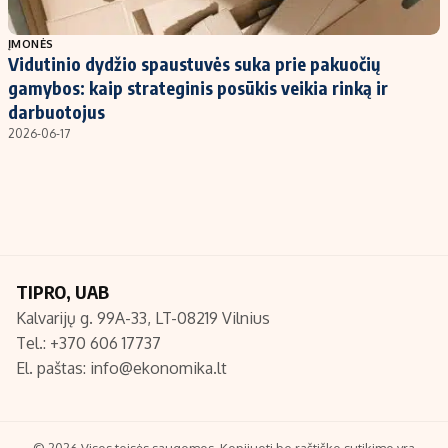
Populiarios temos
Titulinis
ĮMONĖS
Vidutinio dydžio spaustuvės suka prie pakuočių
Investavimas
Nedarbo išmokos skaičiuoklė
gamybos: kaip strateginis posūkis veikia rinką ir
Akcijų rinka
Indėliai
darbuotojus
2026-06-17
Saulės elektrinės
Indėlių skaičiuoklė
Kriptovaliutos
Būsto finansai
Infliacija
Įdomios naujienos
Migracija
TIPRO, UAB
Redakcija
Kalvarijų g. 99A-33, LT-08219 Vilnius
Apie mus
Tel.: +370 606 17737
Redakcijos politika
El. paštas:
info@ekonomika.lt
Privatumo politika
Turinio žymėjimo taisyklės