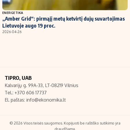
Populiarios temos
Titulinis
ENERGETIKA
„Amber Grid“: pirmąjį metų ketvirtį dujų suvartojimas
Investavimas
Nedarbo išmokos skaičiuoklė
Lietuvoje augo 19 proc.
Akcijų rinka
Indėliai
2026-04-26
Saulės elektrinės
Indėlių skaičiuoklė
Kriptovaliutos
Būsto finansai
Infliacija
Įdomios naujienos
Migracija
TIPRO, UAB
Kalvarijų g. 99A-33, LT-08219 Vilnius
Redakcija
Tel.: +370 606 17737
Apie mus
El. paštas:
info@ekonomika.lt
Redakcijos politika
Privatumo politika
Turinio žymėjimo taisyklės
© 2026 Visos teisės saugomos. Kopijuoti be raštiško sutikimo yra
draudžiama.