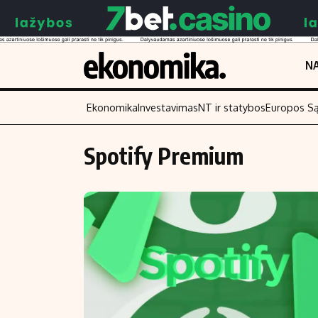
NA
Ekonomika
Investavimas
NT ir statybos
Europos S
Spotify Premium
Turinys
Skaitykite
Naujienos
Finansai
Aplinka
Įmonės
Verslas
Žemės ūkis
Energetika
Technologijos
Ekonomika
Laisvalaikis
Politika