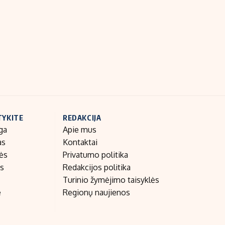
Indėlių palūkanos
TYKITE
REDAKCIJA
ga
Apie mus
as
Kontaktai
nės
Privatumo politika
as
Redakcijos politika
Turinio žymėjimo taisyklės
e
Regionų naujienos