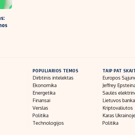
s:
mos
POPULIARIOS TEMOS
TAIP PAT SKAI
Dirbtinis intelektas
Europos Sąjun
Ekonomika
Jeffrey Epstein
Energetika
Saulės elektri
Finansai
Lietuvos bank
Verslas
Kriptovaliutos
Politika
Karas Ukrainoj
Technologijos
Politika