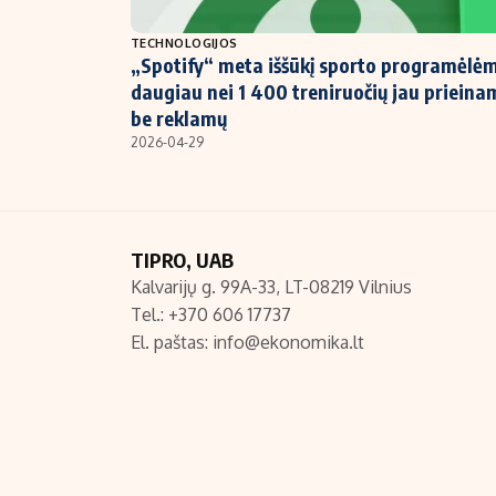
NT ir statybos
TECHNOLOGIJOS
„Spotify“ meta iššūkį sporto programėlėm
daugiau nei 1 400 treniruočių jau prieina
be reklamų
2026-04-29
TIPRO, UAB
Kalvarijų g. 99A-33, LT-08219 Vilnius
Tel.: +370 606 17737
El. paštas:
info@ekonomika.lt