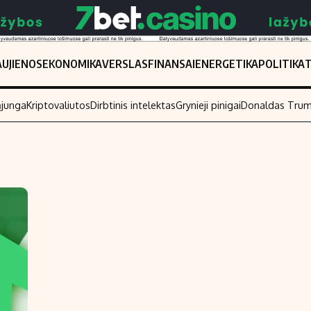
UJIENOS
EKONOMIKA
VERSLAS
FINANSAI
ENERGETIKA
POLITIKA
ąjunga
Kriptovaliutos
Dirbtinis intelektas
Grynieji pinigai
Donaldas Tru
Populiarios temos
Titulinis
Investavimas
Nedarbo išmo
Akcijų rinka
Indėliai
Saulės elektrinės
Indėlių skaiči
Kriptovaliutos
Būsto finansa
Infliacija
Įdomios nauji
Migracija