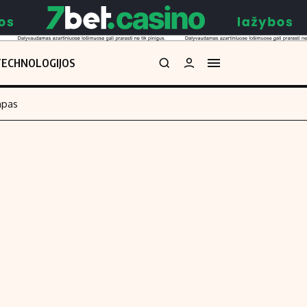
TECHNOLOGIJOS
mpas
Redakcija
kos skaičiuoklė
Apie mus
Redakcijos politika
uoklė
Privatumo politika
i
Turinio žymėjimo taisyklės
enos
Kontaktai
Regionų naujienos