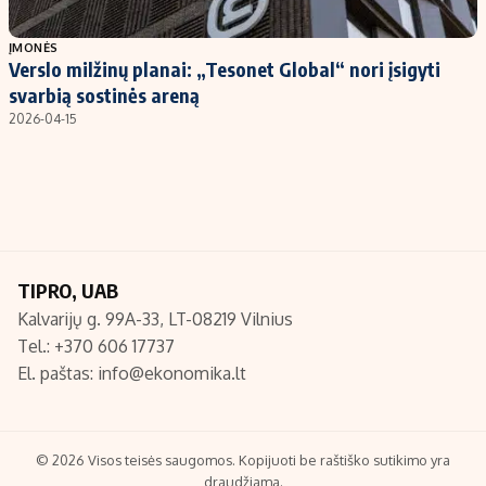
Populiarios temos
Titulinis
ĮMONĖS
Verslo milžinų planai: „Tesonet Global“ nori įsigyti
Investavimas
Nedarbo išmokos skaičiuoklė
svarbią sostinės areną
Akcijų rinka
Indėliai
2026-04-15
Saulės elektrinės
Indėlių skaičiuoklė
Kriptovaliutos
Būsto finansai
Infliacija
Įdomios naujienos
Migracija
TIPRO, UAB
Kalvarijų g. 99A-33, LT-08219 Vilnius
Redakcija
Tel.: +370 606 17737
Apie mus
El. paštas:
info@ekonomika.lt
Redakcijos politika
Privatumo politika
Turinio žymėjimo taisyklės
© 2026 Visos teisės saugomos. Kopijuoti be raštiško sutikimo yra
draudžiama.