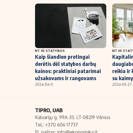
NT IR STATYBOS
NT IR STA
Kaip šiandien protingai
Kapitali
derėtis dėl statybos darbų
daugiabu
kainos: praktiniai patarimai
reikia ir
užsakovams ir rangovams
su kaimy
2026-06-11
2026-05-27
TIPRO, UAB
Kalvarijų g. 99A-33, LT-08219 Vilnius
Tel.: +370 606 17737
El. paštas:
info@ekonomika.lt