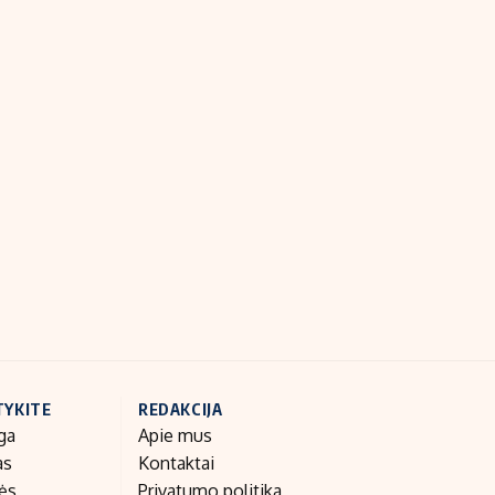
TYKITE
REDAKCIJA
ga
Apie mus
as
Kontaktai
nės
Privatumo politika