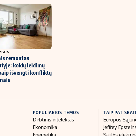
TYBOS
nis remontas
tyje: kokių leidimų
 kaip išvengti konfliktų
nais
POPULIARIOS TEMOS
TAIP PAT SKAI
Dirbtinis intelektas
Europos Sąjun
Ekonomika
Jeffrey Epstein
Energetika
Saulės elektri