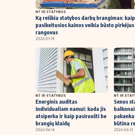
NT ir statybos
NT IR STATYBOS
Ką reiškia statybos darbų brangimas: kaip
pasikeitusios kainos veikia būsto pirkėjus 
rangovus
2026-07-19
NT IR STATYBOS
NT IR STA
Energinis auditas
Senos st
individualiam namui: kada jis
balkonai 
atsiperka ir kaip pasiruošti be
pakanka
brangių klaidų
būtina r
2026-06-14
2026-06-13