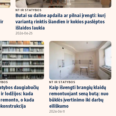
NT IR STATYBOS
Butai su daline apdaila ar pilnai įrengti: kurį
ir
variantą rinktis šiandien ir kokios paslėptos
išlaidos laukia
2026-06-25
TYBOS
NT IR STATYBOS
atybos daugiabučių
Kaip išvengti brangių klaidų
ir lodžijos: kada
remontuojant seną butą: nuo
 remonto, o kada
būklės įvertinimo iki darbų
ekonstrukcija
eiliškumo
2026-06-11