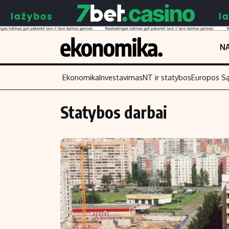
NA
Ekonomika
Investavimas
NT ir statybos
Europos S
Statybos darbai
Turinys
Skaitykite
Naujienos
Finansai
Aplinka
Įmonės
Verslas
Žemės ūkis
Energetika
Technologijos
Ekonomika
Laisvalaikis
Politika