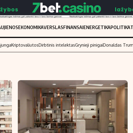
UJIENOS
EKONOMIKA
VERSLAS
FINANSAI
ENERGETIKA
POLITIKA
ąjunga
Kriptovaliutos
Dirbtinis intelektas
Grynieji pinigai
Donaldas Tru
Populiarios temos
Titulinis
Investavimas
Nedarbo išmo
Akcijų rinka
Indėliai
Saulės elektrinės
Indėlių skaiči
Kriptovaliutos
Būsto finansa
Infliacija
Įdomios nauji
Migracija