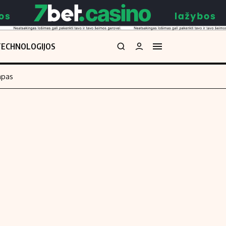
TECHNOLOGIJOS
mpas
Redakcija
kos skaičiuoklė
Apie mus
Redakcijos politika
uoklė
Privatumo politika
i
Turinio žymėjimo taisyklės
enos
Kontaktai
Regionų naujienos