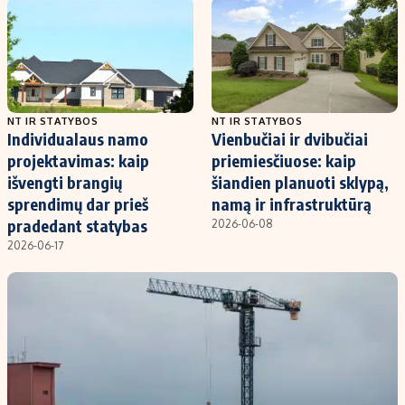
Kontaktai
Regionų naujienos
Indėlių palūkanos
NT IR STATYBOS
NT IR STATYBOS
Individualaus namo
Vienbučiai ir dvibučiai
projektavimas: kaip
priemiesčiuose: kaip
išvengti brangių
šiandien planuoti sklypą,
sprendimų dar prieš
namą ir infrastruktūrą
pradedant statybas
2026-06-08
2026-06-17