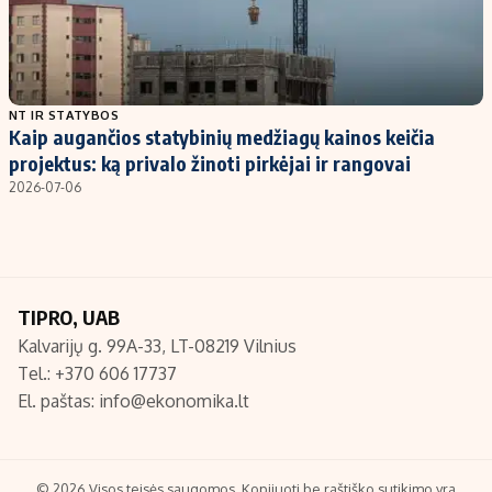
NT IR STATYBOS
Kaip augančios statybinių medžiagų kainos keičia
projektus: ką privalo žinoti pirkėjai ir rangovai
2026-07-06
TIPRO, UAB
Kalvarijų g. 99A-33, LT-08219 Vilnius
Tel.: +370 606 17737
El. paštas:
info@ekonomika.lt
© 2026 Visos teisės saugomos. Kopijuoti be raštiško sutikimo yra