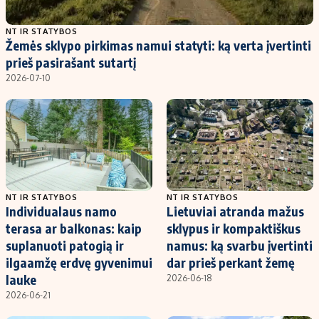
Populiarios temos
Titulinis
NT IR STATYBOS
Žemės sklypo pirkimas namui statyti: ką verta įvertinti
Investavimas
Nedarbo išmokos skaičiuoklė
prieš pasirašant sutartį
Akcijų rinka
Indėliai
2026-07-10
Saulės elektrinės
Indėlių skaičiuoklė
Kriptovaliutos
Būsto finansai
Infliacija
Įdomios naujienos
Migracija
NT IR STATYBOS
NT IR STATYBOS
Individualaus namo
Lietuviai atranda mažus
Redakcija
terasa ar balkonas: kaip
sklypus ir kompaktiškus
Apie mus
suplanuoti patogią ir
namus: ką svarbu įvertinti
Redakcijos politika
ilgaamžę erdvę gyvenimui
dar prieš perkant žemę
lauke
2026-06-18
Privatumo politika
2026-06-21
Turinio žymėjimo taisyklės