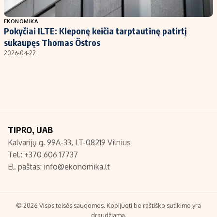
Populiarios temos
Titulinis
EKONOMIKA
Pokyčiai ILTE: Kleponę keičia tarptautinę patirtį
Investavimas
Nedarbo išmokos skaičiuoklė
sukaupęs Thomas Östros
Akcijų rinka
Indėliai
2026-04-22
Saulės elektrinės
Indėlių skaičiuoklė
Kriptovaliutos
Būsto finansai
Infliacija
Įdomios naujienos
Migracija
TIPRO, UAB
Kalvarijų g. 99A-33, LT-08219 Vilnius
Redakcija
Tel.: +370 606 17737
Apie mus
El. paštas:
info@ekonomika.lt
Redakcijos politika
Privatumo politika
Turinio žymėjimo taisyklės
© 2026 Visos teisės saugomos. Kopijuoti be raštiško sutikimo yra
draudžiama.