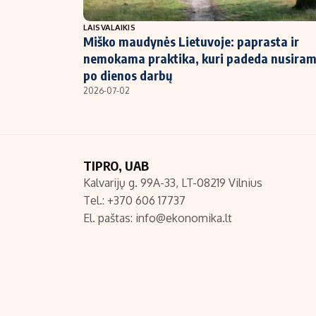
NT ir statybos
LAISVALAIKIS
Miško maudynės Lietuvoje: paprasta ir
nemokama praktika, kuri padeda nusiram
po dienos darbų
2026-07-02
TIPRO, UAB
Kalvarijų g. 99A-33, LT-08219 Vilnius
Tel.: +370 606 17737
El. paštas:
info@ekonomika.lt