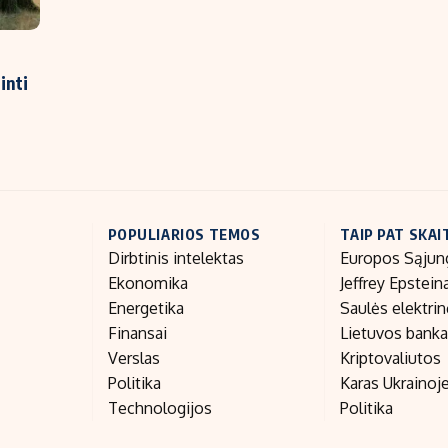
inti
POPULIARIOS TEMOS
TAIP PAT SKAI
Dirbtinis intelektas
Europos Sąjun
Ekonomika
Jeffrey Epstein
Energetika
Saulės elektri
Finansai
Lietuvos bank
Verslas
Kriptovaliutos
Politika
Karas Ukrainoj
Technologijos
Politika