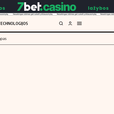
TECHNOLOGIJOS
mpas
Redakcija
kos skaičiuoklė
Apie mus
Redakcijos politika
uoklė
Privatumo politika
i
Turinio žymėjimo taisyklės
enos
Kontaktai
Regionų naujienos