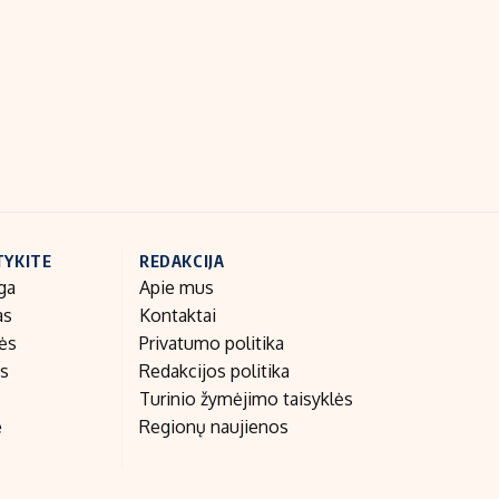
Indėlių palūkanos
TYKITE
REDAKCIJA
ga
Apie mus
as
Kontaktai
nės
Privatumo politika
as
Redakcijos politika
Turinio žymėjimo taisyklės
e
Regionų naujienos