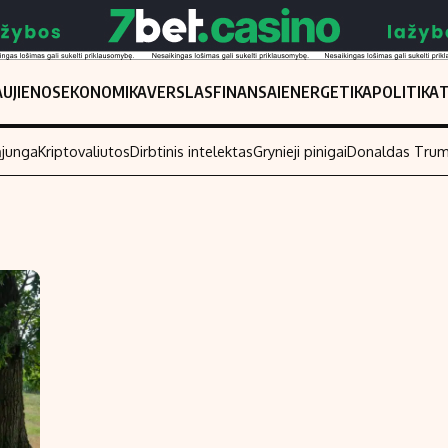
UJIENOS
EKONOMIKA
VERSLAS
FINANSAI
ENERGETIKA
POLITIKA
ąjunga
Kriptovaliutos
Dirbtinis intelektas
Grynieji pinigai
Donaldas Tru
Populiarios temos
Titulinis
Investavimas
Nedarbo išmo
Akcijų rinka
Indėliai
Saulės elektrinės
Indėlių skaiči
Kriptovaliutos
Būsto finansa
Infliacija
Įdomios nauji
Migracija