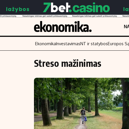
NA
Ekonomika
Investavimas
NT ir statybos
Europos S
Streso mažinimas
Turinys
Skaitykite
Naujienos
Finansai
Aplinka
Įmonės
Verslas
Žemės ūkis
Energetika
Technologijos
Ekonomika
Laisvalaikis
Politika