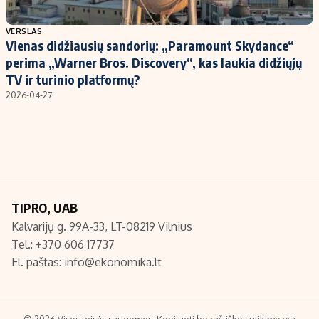
Populiarios temos
Titulinis
VERSLAS
Vienas didžiausių sandorių: „Paramount Skydance“
Investavimas
Nedarbo išmokos skaičiuoklė
perima „Warner Bros. Discovery“, kas laukia didžiųjų
Akcijų rinka
Indėliai
TV ir turinio platformų?
2026-04-27
Saulės elektrinės
Indėlių skaičiuoklė
Kriptovaliutos
Būsto finansai
Infliacija
Įdomios naujienos
Migracija
TIPRO, UAB
Redakcija
Kalvarijų g. 99A-33, LT-08219 Vilnius
Apie mus
Tel.: +370 606 17737
Redakcijos politika
El. paštas:
info@ekonomika.lt
Privatumo politika
Turinio žymėjimo taisyklės