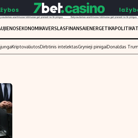
UJIENOS
EKONOMIKA
VERSLAS
FINANSAI
ENERGETIKA
POLITIKA
ąjunga
Kriptovaliutos
Dirbtinis intelektas
Grynieji pinigai
Donaldas Tru
Populiarios temos
Titulinis
Investavimas
Nedarbo išmo
Akcijų rinka
Indėliai
Saulės elektrinės
Indėlių skaiči
Kriptovaliutos
Būsto finansa
Infliacija
Įdomios nauji
Migracija