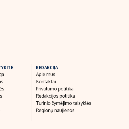
Indėlių palūkanos
TYKITE
REDAKCIJA
ga
Apie mus
as
Kontaktai
nės
Privatumo politika
as
Redakcijos politika
Turinio žymėjimo taisyklės
e
Regionų naujienos