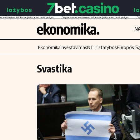
NA
Ekonomika
Investavimas
NT ir statybos
Europos S
Svastika
Turinys
Skaitykite
Naujienos
Finansai
Aplinka
Įmonės
Verslas
Žemės ūkis
Energetika
Technologijos
Ekonomika
Laisvalaikis
Politika