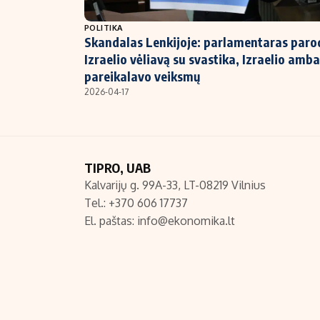
NT ir statybos
POLITIKA
Skandalas Lenkijoje: parlamentaras paro
Izraelio vėliavą su svastika, Izraelio amb
pareikalavo veiksmų
2026-04-17
TIPRO, UAB
Kalvarijų g. 99A-33, LT-08219 Vilnius
Tel.: +370 606 17737
El. paštas:
info@ekonomika.lt