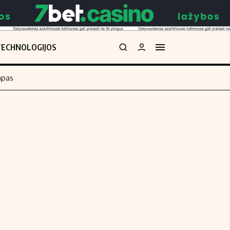
TECHNOLOGIJOS
mpas
Redakcija
kos skaičiuoklė
Apie mus
Redakcijos politika
uoklė
Privatumo politika
i
Turinio žymėjimo taisyklės
enos
Kontaktai
Regionų naujienos