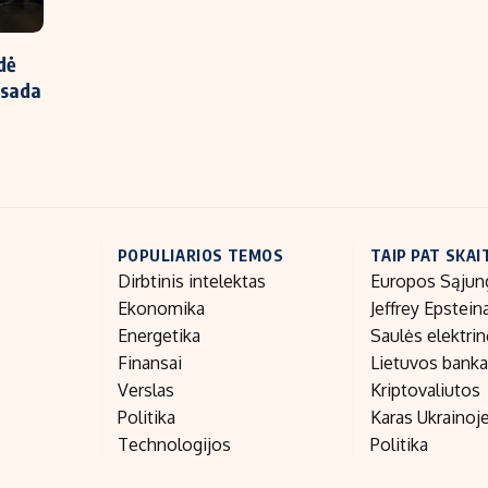
dė
asada
POPULIARIOS TEMOS
TAIP PAT SKAI
Dirbtinis intelektas
Europos Sąjun
Ekonomika
Jeffrey Epstein
Energetika
Saulės elektri
Finansai
Lietuvos bank
Verslas
Kriptovaliutos
Politika
Karas Ukrainoj
Technologijos
Politika