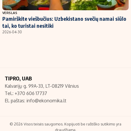
Populiarios temos
Titulinis
VERSLAS
Pamirškite viešbučius: Uzbekistano svečių namai siūlo
Investavimas
Nedarbo išmokos skaičiuoklė
tai, ko turistai nesitiki
Akcijų rinka
Indėliai
2026-04-30
Saulės elektrinės
Indėlių skaičiuoklė
Kriptovaliutos
Būsto finansai
Infliacija
Įdomios naujienos
Migracija
TIPRO, UAB
Kalvarijų g. 99A-33, LT-08219 Vilnius
Redakcija
Tel.: +370 606 17737
Apie mus
El. paštas:
info@ekonomika.lt
Redakcijos politika
Privatumo politika
Turinio žymėjimo taisyklės
© 2026 Visos teisės saugomos. Kopijuoti be raštiško sutikimo yra
draudžiama.