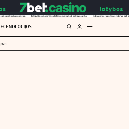
TECHNOLOGIJOS
mpas
Redakcija
kos skaičiuoklė
Apie mus
Redakcijos politika
uoklė
Privatumo politika
i
Turinio žymėjimo taisyklės
enos
Kontaktai
Regionų naujienos