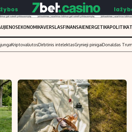
UJIENOS
EKONOMIKA
VERSLAS
FINANSAI
ENERGETIKA
POLITIKA
ąjunga
Kriptovaliutos
Dirbtinis intelektas
Grynieji pinigai
Donaldas Tru
Populiarios temos
Titulinis
Investavimas
Nedarbo išmo
Akcijų rinka
Indėliai
Saulės elektrinės
Indėlių skaiči
Kriptovaliutos
Būsto finansa
Infliacija
Įdomios nauji
Migracija