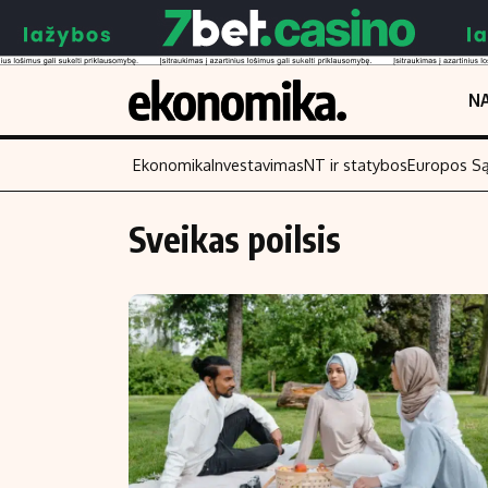
NA
Ekonomika
Investavimas
NT ir statybos
Europos S
Sveikas poilsis
Turinys
Skaitykite
Naujienos
Finansai
Aplinka
Įmonės
Verslas
Žemės ūkis
Energetika
Technologijos
Ekonomika
Laisvalaikis
Politika