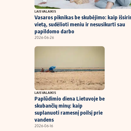
NT ir statybos
LAISVALAIKIS
Vasaros piknikas be skubėjimo: kaip išsiri
vietą, sudėlioti meniu ir nesusikurti sau
papildomo darbo
2026-06-26
LAISVALAIKIS
Paplūdimio diena Lietuvoje be
skubančių minų: kaip
suplanuoti ramesnį poilsį prie
vandens
2026-06-16