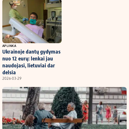
Kontaktai
Regionų naujienos
Indėlių palūkanos
APLINKA
Ukrainoje dantų gydymas
nuo 12 eurų: lenkai jau
naudojasi, lietuviai dar
delsia
2026-03-29