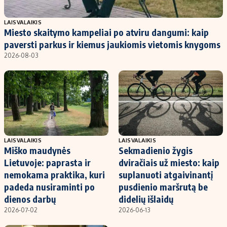
Populiarios temos
Titulinis
LAISVALAIKIS
Miesto skaitymo kampeliai po atviru dangumi: kaip
Investavimas
Nedarbo išmokos skaičiuoklė
paversti parkus ir kiemus jaukiomis vietomis knygoms
Akcijų rinka
Indėliai
2026-08-03
Saulės elektrinės
Indėlių skaičiuoklė
Kriptovaliutos
Būsto finansai
Infliacija
Įdomios naujienos
Migracija
LAISVALAIKIS
LAISVALAIKIS
Miško maudynės
Sekmadienio žygis
Redakcija
Lietuvoje: paprasta ir
dviračiais už miesto: kaip
Apie mus
nemokama praktika, kuri
suplanuoti atgaivinantį
Redakcijos politika
padeda nusiraminti po
pusdienio maršrutą be
dienos darbų
didelių išlaidų
Privatumo politika
2026-07-02
2026-06-13
Turinio žymėjimo taisyklės