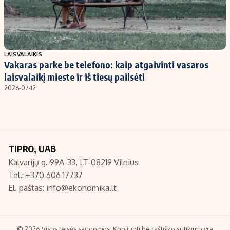
LAISVALAIKIS
Vakaras parke be telefono: kaip atgaivinti vasaros
laisvalaikį mieste ir iš tiesų pailsėti
2026-07-12
TIPRO, UAB
Kalvarijų g. 99A-33, LT-08219 Vilnius
Tel.: +370 606 17737
El. paštas:
info@ekonomika.lt
© 2026 Visos teisės saugomos. Kopijuoti be raštiško sutikimo yra