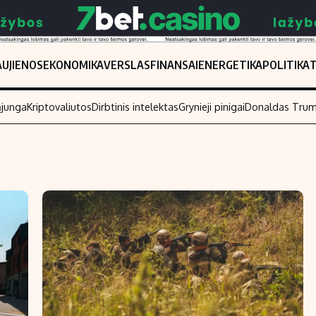
UJIENOS
EKONOMIKA
VERSLAS
FINANSAI
ENERGETIKA
POLITIKA
ąjunga
Kriptovaliutos
Dirbtinis intelektas
Grynieji pinigai
Donaldas Tru
Populiarios temos
Titulinis
Investavimas
Nedarbo išmo
Akcijų rinka
Indėliai
Saulės elektrinės
Indėlių skaiči
Kriptovaliutos
Būsto finansa
Infliacija
Įdomios nauji
Migracija