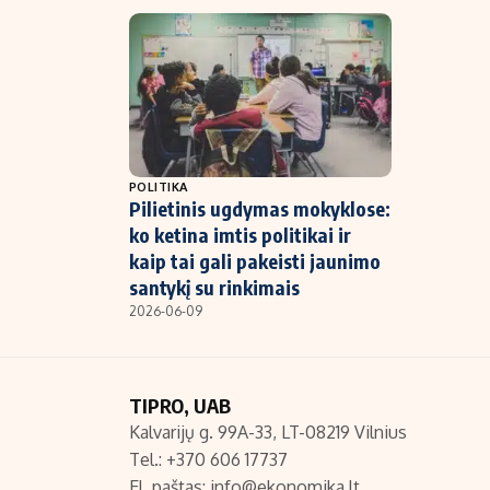
POLITIKA
Pilietinis ugdymas mokyklose:
ko ketina imtis politikai ir
kaip tai gali pakeisti jaunimo
santykį su rinkimais
2026-06-09
TIPRO, UAB
Kalvarijų g. 99A-33, LT-08219 Vilnius
Tel.: +370 606 17737
El. paštas:
info@ekonomika.lt