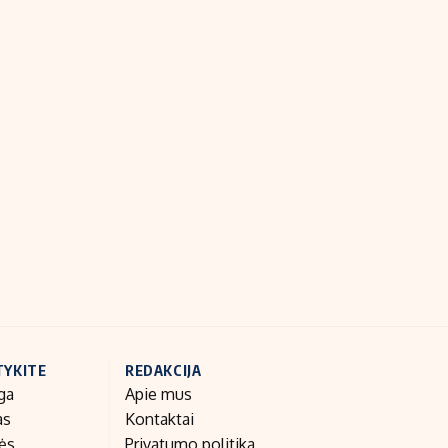
TYKITE
REDAKCIJA
ga
Apie mus
as
Kontaktai
nės
Privatumo politika