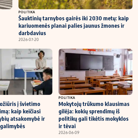
POLITIKA
Šauktinių tarnybos gairės iki 2030 metų: kaip
kariuomenės planai palies jaunus žmones ir
darbdavius
2026-07-20
POLITIKA
žiūris į švietimo
Mokytojų trūkumo klausimas
mą: kaip keičiasi
gilėja: kokių sprendimų iš
ybių atsakomybė ir
politikų gali tikėtis mokyklos
 galimybės
ir tėvai
2026-06-09