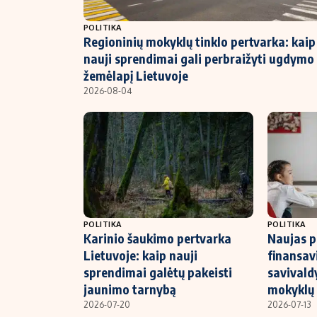
NT ir statybos
POLITIKA
Regioninių mokyklų tinklo pertvarka: kaip
nauji sprendimai gali perbraižyti ugdymo
žemėlapį Lietuvoje
2026-08-04
POLITIKA
POLITIKA
Karinio šaukimo pertvarka
Naujas po
Lietuvoje: kaip nauji
finansavi
sprendimai galėtų pakeisti
savivald
jaunimo tarnybą
mokyklų
2026-07-20
2026-07-13