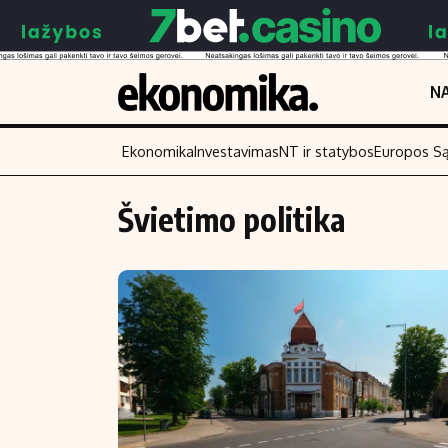
NA
Ekonomika
Investavimas
NT ir statybos
Europos S
Švietimo politika
Turinys
Skaitykite
Naujienos
Finansai
Aplinka
Įmonės
Verslas
Žemės ūkis
Energetika
Technologijos
Ekonomika
Laisvalaikis
Politika