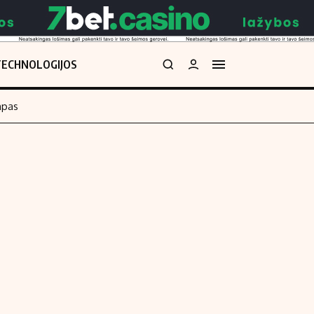
TECHNOLOGIJOS
mpas
Redakcija
kos skaičiuoklė
Apie mus
Redakcijos politika
uoklė
Privatumo politika
i
Turinio žymėjimo taisyklės
enos
Kontaktai
Regionų naujienos