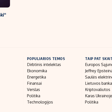
ki“
POPULIARIOS TEMOS
TAIP PAT SKAI
Dirbtinis intelektas
Europos Sąjun
Ekonomika
Jeffrey Epstein
Energetika
Saulės elektri
Finansai
Lietuvos bank
Verslas
Kriptovaliutos
Politika
Karas Ukrainoj
Technologijos
Politika