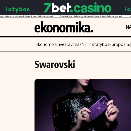
NA
Ekonomika
Investavimas
NT ir statybos
Europos S
Swarovski
Turinys
Skaitykite
Naujienos
Finansai
Aplinka
Įmonės
Verslas
Žemės ūkis
Energetika
Technologijos
Ekonomika
Laisvalaikis
Politika