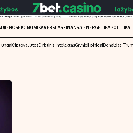
UJIENOS
EKONOMIKA
VERSLAS
FINANSAI
ENERGETIKA
POLITIKA
ąjunga
Kriptovaliutos
Dirbtinis intelektas
Grynieji pinigai
Donaldas Tru
Populiarios temos
Titulinis
Investavimas
Nedarbo išmo
Akcijų rinka
Indėliai
Saulės elektrinės
Indėlių skaiči
Kriptovaliutos
Būsto finansa
Infliacija
Įdomios nauji
Migracija