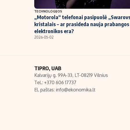
NT ir statybos
TECHNOLOGIJOS
„Motorola“ telefonai pasipuošė „Swarovs
kristalais – ar prasideda nauja prabangos
elektronikos era?
2026-05-02
TIPRO, UAB
Kalvarijų g. 99A-33, LT-08219 Vilnius
Tel.: +370 606 17737
El. paštas:
info@ekonomika.lt