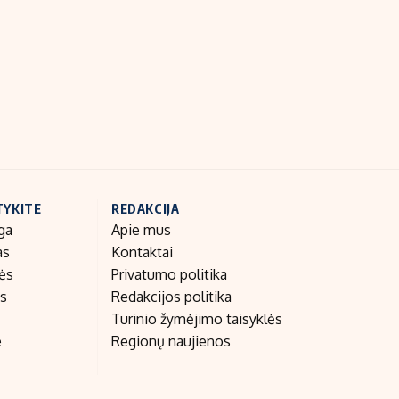
Indėlių palūkanos
TYKITE
REDAKCIJA
ga
Apie mus
as
Kontaktai
nės
Privatumo politika
as
Redakcijos politika
Turinio žymėjimo taisyklės
e
Regionų naujienos