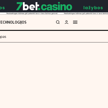
TECHNOLOGIJOS
mpas
Redakcija
kos skaičiuoklė
Apie mus
Redakcijos politika
uoklė
Privatumo politika
i
Turinio žymėjimo taisyklės
enos
Kontaktai
Regionų naujienos