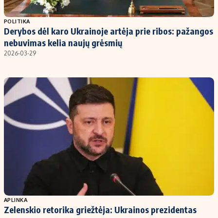
Populiarios temos
Titulinis
POLITIKA
Derybos dėl karo Ukrainoje artėja prie ribos: pažangos
Investavimas
Nedarbo išmokos skaičiuoklė
nebuvimas kelia naujų grėsmių
Akcijų rinka
Indėliai
2026-03-29
Saulės elektrinės
Indėlių skaičiuoklė
Kriptovaliutos
Būsto finansai
Infliacija
Įdomios naujienos
Migracija
Redakcija
Apie mus
Redakcijos politika
Privatumo politika
APLINKA
Turinio žymėjimo taisyklės
Zelenskio retorika griežtėja: Ukrainos prezidentas