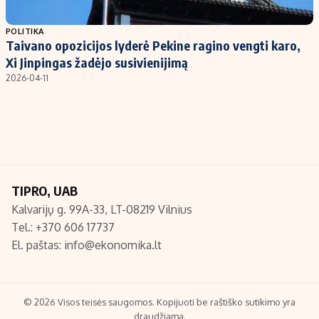
Populiarios temos
Titulinis
POLITIKA
Taivano opozicijos lyderė Pekine ragino vengti karo,
Investavimas
Nedarbo išmokos skaičiuoklė
Xi Jinpingas žadėjo susivienijimą
Akcijų rinka
Indėliai
2026-04-11
Saulės elektrinės
Indėlių skaičiuoklė
Kriptovaliutos
Būsto finansai
Infliacija
Įdomios naujienos
Migracija
TIPRO, UAB
Kalvarijų g. 99A-33, LT-08219 Vilnius
Redakcija
Tel.: +370 606 17737
Apie mus
El. paštas:
info@ekonomika.lt
Redakcijos politika
Privatumo politika
Turinio žymėjimo taisyklės
© 2026 Visos teisės saugomos. Kopijuoti be raštiško sutikimo yra
draudžiama.