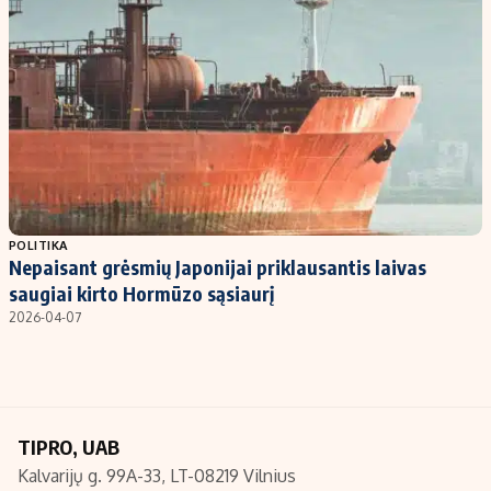
Kontaktai
Regionų naujienos
Indėlių palūkanos
POLITIKA
Nepaisant grėsmių Japonijai priklausantis laivas
saugiai kirto Hormūzo sąsiaurį
2026-04-07
TIPRO, UAB
Kalvarijų g. 99A-33, LT-08219 Vilnius