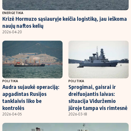
Populiarios temos
Titulinis
ENERGETIKA
Krizė Hormuzo sąsiauryje keičia logistiką, jau ieškoma
Investavimas
Nedarbo išmokos skaičiuoklė
naujų naftos kelių
Akcijų rinka
Indėliai
2026-04-20
Saulės elektrinės
Indėlių skaičiuoklė
Kriptovaliutos
Būsto finansai
Infliacija
Įdomios naujienos
Migracija
POLITIKA
POLITIKA
Audra sujaukė operaciją:
Sprogimai, gaisrai ir
Redakcija
apgadintas Rusijos
dreifuojantis laivas:
Apie mus
tanklaivis liko be
situacija Viduržemio
Redakcijos politika
kontrolės
jūroje tampa vis rimtesnė
2026-04-05
2026-03-18
Privatumo politika
Turinio žymėjimo taisyklės