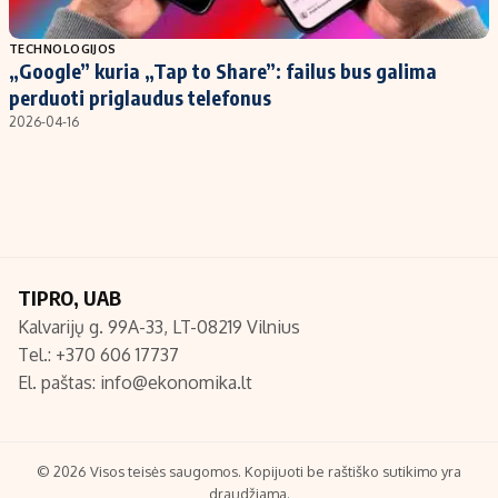
Populiarios temos
Titulinis
TECHNOLOGIJOS
„Google” kuria „Tap to Share”: failus bus galima
Investavimas
Nedarbo išmokos skaičiuoklė
perduoti priglaudus telefonus
Akcijų rinka
Indėliai
2026-04-16
Saulės elektrinės
Indėlių skaičiuoklė
Kriptovaliutos
Būsto finansai
Infliacija
Įdomios naujienos
Migracija
TIPRO, UAB
Kalvarijų g. 99A-33, LT-08219 Vilnius
Redakcija
Tel.: +370 606 17737
Apie mus
El. paštas:
info@ekonomika.lt
Redakcijos politika
Privatumo politika
Turinio žymėjimo taisyklės
© 2026 Visos teisės saugomos. Kopijuoti be raštiško sutikimo yra
draudžiama.