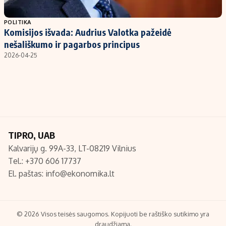
Populiarios temos
Titulinis
POLITIKA
Komisijos išvada: Audrius Valotka pažeidė
Investavimas
Nedarbo išmokos skaičiuoklė
nešališkumo ir pagarbos principus
Akcijų rinka
Indėliai
2026-04-25
Saulės elektrinės
Indėlių skaičiuoklė
Kriptovaliutos
Būsto finansai
Infliacija
Įdomios naujienos
Migracija
TIPRO, UAB
Kalvarijų g. 99A-33, LT-08219 Vilnius
Redakcija
Tel.: +370 606 17737
Apie mus
El. paštas:
info@ekonomika.lt
Redakcijos politika
Privatumo politika
Turinio žymėjimo taisyklės
© 2026 Visos teisės saugomos. Kopijuoti be raštiško sutikimo yra
draudžiama.