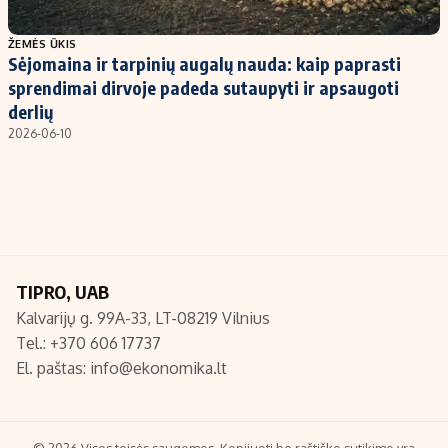
Populiarios temos
Titulinis
ŽEMĖS ŪKIS
Sėjomaina ir tarpinių augalų nauda: kaip paprasti
Investavimas
Nedarbo išmokos skaičiuoklė
sprendimai dirvoje padeda sutaupyti ir apsaugoti
Akcijų rinka
Indėliai
derlių
2026-06-10
Saulės elektrinės
Indėlių skaičiuoklė
Kriptovaliutos
Būsto finansai
Infliacija
Įdomios naujienos
Migracija
TIPRO, UAB
Redakcija
Kalvarijų g. 99A-33, LT-08219 Vilnius
Apie mus
Tel.: +370 606 17737
Redakcijos politika
El. paštas:
info@ekonomika.lt
Privatumo politika
Turinio žymėjimo taisyklės